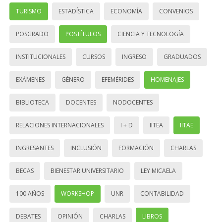
TURISMO
ESTADÍSTICA
ECONOMÍA
CONVENIOS
POSGRADO
POSTÍTULOS
CIENCIA Y TECNOLOGÍA
INSTITUCIONALES
CURSOS
INGRESO
GRADUADOS
EXÁMENES
GÉNERO
EFEMÉRIDES
HOMENAJES
BIBLIOTECA
DOCENTES
NODOCENTES
RELACIONES INTERNACIONALES
I + D
IITEA
IITAE
INGRESANTES
INCLUSIÓN
FORMACIÓN
CHARLAS
BECAS
BIENESTAR UNIVERSITARIO
LEY MICAELA
100 AÑOS
WORKSHOP
UNR
CONTABILIDAD
DEBATES
OPINIÓN
CHARLAS
LIBROS