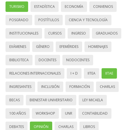
TURISMO
ESTADÍSTICA
ECONOMÍA
CONVENIOS
POSGRADO
POSTÍTULOS
CIENCIA Y TECNOLOGÍA
INSTITUCIONALES
CURSOS
INGRESO
GRADUADOS
EXÁMENES
GÉNERO
EFEMÉRIDES
HOMENAJES
BIBLIOTECA
DOCENTES
NODOCENTES
RELACIONES INTERNACIONALES
I + D
IITEA
IITAE
INGRESANTES
INCLUSIÓN
FORMACIÓN
CHARLAS
BECAS
BIENESTAR UNIVERSITARIO
LEY MICAELA
100 AÑOS
WORKSHOP
UNR
CONTABILIDAD
DEBATES
OPINIÓN
CHARLAS
LIBROS