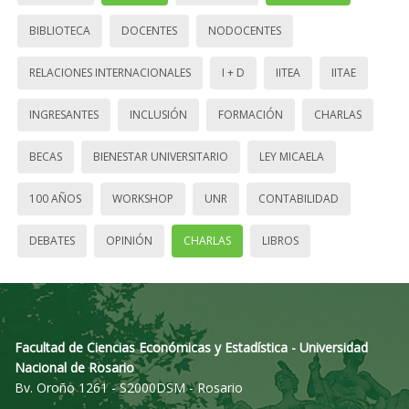
BIBLIOTECA
DOCENTES
NODOCENTES
RELACIONES INTERNACIONALES
I + D
IITEA
IITAE
INGRESANTES
INCLUSIÓN
FORMACIÓN
CHARLAS
BECAS
BIENESTAR UNIVERSITARIO
LEY MICAELA
100 AÑOS
WORKSHOP
UNR
CONTABILIDAD
DEBATES
OPINIÓN
CHARLAS
LIBROS
Facultad de Ciencias Económicas y Estadística - Universidad
Nacional de Rosario
Bv. Oroño 1261 - S2000DSM - Rosario