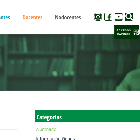
antes
Docentes
Nodocentes
ACCESOS
RAPIDOS
Categorías
Alumnado
Información General