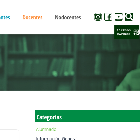
antes
Docentes
Nodocentes
ACCESOS
RAPIDOS
Categorías
Alumnado
Información General