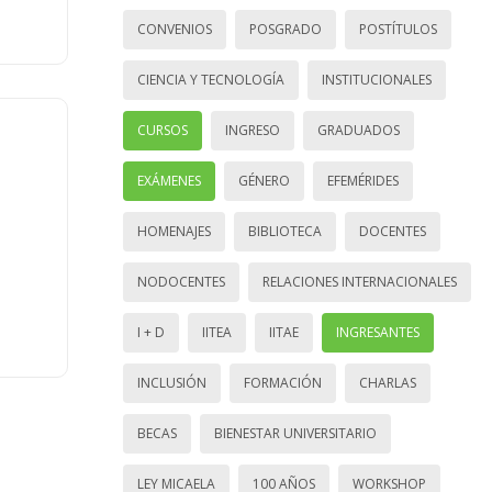
CONVENIOS
POSGRADO
POSTÍTULOS
CIENCIA Y TECNOLOGÍA
INSTITUCIONALES
CURSOS
INGRESO
GRADUADOS
EXÁMENES
GÉNERO
EFEMÉRIDES
HOMENAJES
BIBLIOTECA
DOCENTES
NODOCENTES
RELACIONES INTERNACIONALES
I + D
IITEA
IITAE
INGRESANTES
INCLUSIÓN
FORMACIÓN
CHARLAS
BECAS
BIENESTAR UNIVERSITARIO
LEY MICAELA
100 AÑOS
WORKSHOP