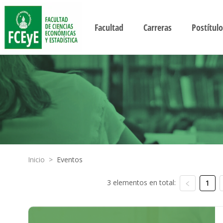
Facultad
Carreras
Postítulo
Inicio
>
Eventos
3 elementos en total:
1