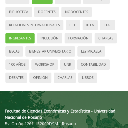
BIBLIOTECA
DOCENTES
NODOCENTES
RELACIONES INTERNACIONALES
I + D
IITEA
IITAE
INGRESANTES
INCLUSIÓN
FORMACIÓN
CHARLAS
BECAS
BIENESTAR UNIVERSITARIO
LEY MICAELA
100 AÑOS
WORKSHOP
UNR
CONTABILIDAD
DEBATES
OPINIÓN
CHARLAS
LIBROS
Facultad de Ciencias Económicas y Estadística - Universidad
Nacional de Rosario
Bv. Oroño 1261 - S2000DSM - Rosario