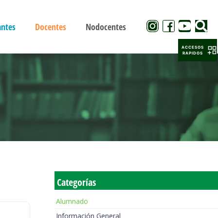
antes
Docentes
Nodocentes
ACCESOS
RAPIDOS
Categorías
Alumnado
Información General