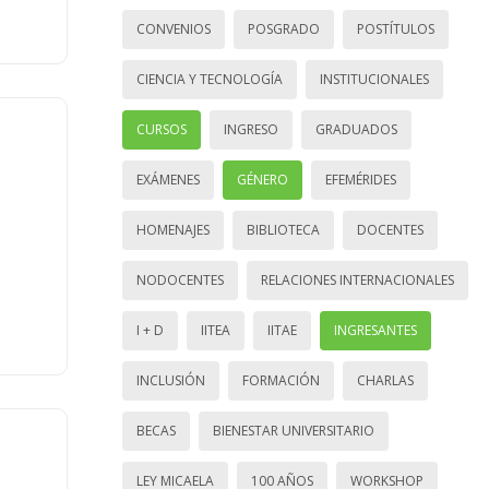
CONVENIOS
POSGRADO
POSTÍTULOS
CIENCIA Y TECNOLOGÍA
INSTITUCIONALES
CURSOS
INGRESO
GRADUADOS
EXÁMENES
GÉNERO
EFEMÉRIDES
HOMENAJES
BIBLIOTECA
DOCENTES
NODOCENTES
RELACIONES INTERNACIONALES
I + D
IITEA
IITAE
INGRESANTES
INCLUSIÓN
FORMACIÓN
CHARLAS
BECAS
BIENESTAR UNIVERSITARIO
LEY MICAELA
100 AÑOS
WORKSHOP