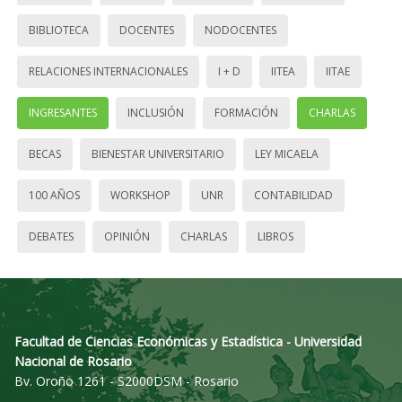
BIBLIOTECA
DOCENTES
NODOCENTES
RELACIONES INTERNACIONALES
I + D
IITEA
IITAE
INGRESANTES
INCLUSIÓN
FORMACIÓN
CHARLAS
BECAS
BIENESTAR UNIVERSITARIO
LEY MICAELA
100 AÑOS
WORKSHOP
UNR
CONTABILIDAD
DEBATES
OPINIÓN
CHARLAS
LIBROS
Facultad de Ciencias Económicas y Estadística - Universidad
Nacional de Rosario
Bv. Oroño 1261 - S2000DSM - Rosario