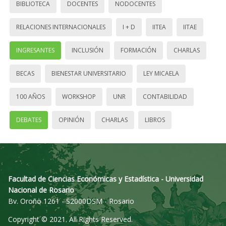
BIBLIOTECA
DOCENTES
NODOCENTES
RELACIONES INTERNACIONALES
I + D
IITEA
IITAE
INGRESANTES
INCLUSIÓN
FORMACIÓN
CHARLAS
BECAS
BIENESTAR UNIVERSITARIO
LEY MICAELA
100 AÑOS
WORKSHOP
UNR
CONTABILIDAD
DEBATES
OPINIÓN
CHARLAS
LIBROS
Facultad de Ciencias Económicas y Estadística - Universidad
Nacional de Rosario
Bv. Oroño 1261 - S2000DSM - Rosario
Copyright © 2021. All Rights Reserved.