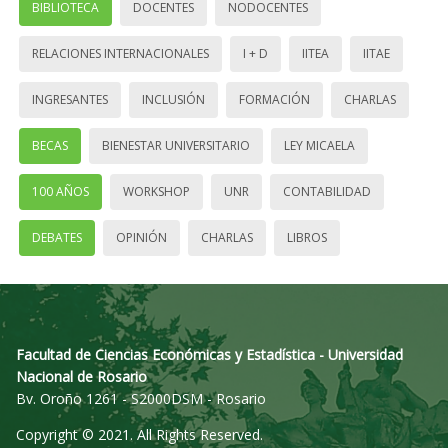
BIBLIOTECA
DOCENTES
NODOCENTES
RELACIONES INTERNACIONALES
I + D
IITEA
IITAE
INGRESANTES
INCLUSIÓN
FORMACIÓN
CHARLAS
BECAS
BIENESTAR UNIVERSITARIO
LEY MICAELA
100 AÑOS
WORKSHOP
UNR
CONTABILIDAD
DEBATES
OPINIÓN
CHARLAS
LIBROS
Facultad de Ciencias Económicas y Estadística - Universidad
Nacional de Rosario
Bv. Oroño 1261 - S2000DSM - Rosario
Copyright © 2021. All Rights Reserved.