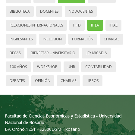
BIBLIOTECA
DOCENTES
NODOCENTES
RELACIONES INTERNACIONALES
I + D
IITEA
IITAE
INGRESANTES
INCLUSIÓN
FORMACIÓN
CHARLAS
BECAS
BIENESTAR UNIVERSITARIO
LEY MICAELA
100 AÑOS
WORKSHOP
UNR
CONTABILIDAD
DEBATES
OPINIÓN
CHARLAS
LIBROS
Facultad de Ciencias Económicas y Estadística - Universidad
Nacional de Rosario
Bv. Oroño 1261 - S2000DSM - Rosario