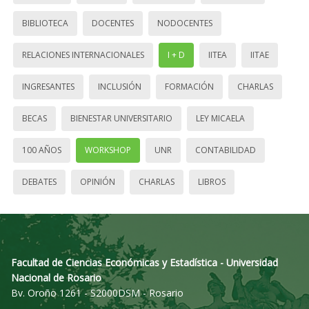
BIBLIOTECA
DOCENTES
NODOCENTES
RELACIONES INTERNACIONALES
I + D
IITEA
IITAE
INGRESANTES
INCLUSIÓN
FORMACIÓN
CHARLAS
BECAS
BIENESTAR UNIVERSITARIO
LEY MICAELA
100 AÑOS
WORKSHOP
UNR
CONTABILIDAD
DEBATES
OPINIÓN
CHARLAS
LIBROS
Facultad de Ciencias Económicas y Estadística - Universidad
Nacional de Rosario
Bv. Oroño 1261 - S2000DSM - Rosario