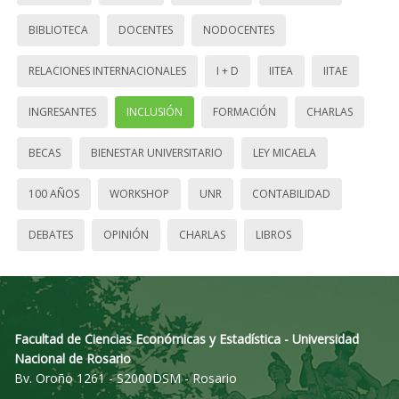
BIBLIOTECA
DOCENTES
NODOCENTES
RELACIONES INTERNACIONALES
I + D
IITEA
IITAE
INGRESANTES
INCLUSIÓN
FORMACIÓN
CHARLAS
BECAS
BIENESTAR UNIVERSITARIO
LEY MICAELA
100 AÑOS
WORKSHOP
UNR
CONTABILIDAD
DEBATES
OPINIÓN
CHARLAS
LIBROS
Facultad de Ciencias Económicas y Estadística - Universidad
Nacional de Rosario
Bv. Oroño 1261 - S2000DSM - Rosario