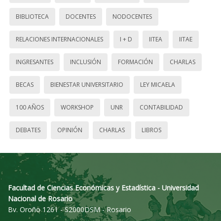
BIBLIOTECA
DOCENTES
NODOCENTES
RELACIONES INTERNACIONALES
I + D
IITEA
IITAE
INGRESANTES
INCLUSIÓN
FORMACIÓN
CHARLAS
BECAS
BIENESTAR UNIVERSITARIO
LEY MICAELA
100 AÑOS
WORKSHOP
UNR
CONTABILIDAD
DEBATES
OPINIÓN
CHARLAS
LIBROS
Facultad de Ciencias Económicas y Estadística - Universidad
Nacional de Rosario
Bv. Oroño 1261 - S2000DSM - Rosario