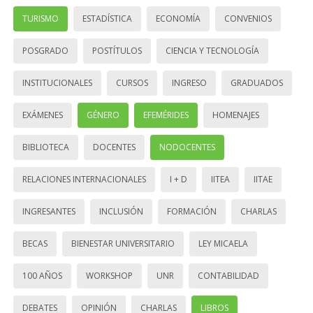
TURISMO
ESTADÍSTICA
ECONOMÍA
CONVENIOS
POSGRADO
POSTÍTULOS
CIENCIA Y TECNOLOGÍA
INSTITUCIONALES
CURSOS
INGRESO
GRADUADOS
EXÁMENES
GÉNERO
EFEMÉRIDES
HOMENAJES
BIBLIOTECA
DOCENTES
NODOCENTES
RELACIONES INTERNACIONALES
I + D
IITEA
IITAE
INGRESANTES
INCLUSIÓN
FORMACIÓN
CHARLAS
BECAS
BIENESTAR UNIVERSITARIO
LEY MICAELA
100 AÑOS
WORKSHOP
UNR
CONTABILIDAD
DEBATES
OPINIÓN
CHARLAS
LIBROS