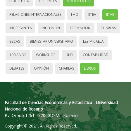
BIBLIOTECA
DOCENTES
NODOCENTES
RELACIONES INTERNACIONALES
I + D
IITEA
IITAE
INGRESANTES
INCLUSIÓN
FORMACIÓN
CHARLAS
BECAS
BIENESTAR UNIVERSITARIO
LEY MICAELA
100 AÑOS
WORKSHOP
UNR
CONTABILIDAD
DEBATES
OPINIÓN
CHARLAS
LIBROS
Facultad de Ciencias Económicas y Estadística - Universidad
Nacional de Rosario
Bv. Oroño 1261 - S2000DSM - Rosario
Copyright © 2021. All Rights Reserved.