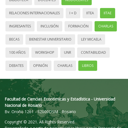
RELACIONES INTERNACIONALES
I + D
IITEA
IITAE
INGRESANTES
INCLUSIÓN
FORMACIÓN
CHARLAS
BECAS
BIENESTAR UNIVERSITARIO
LEY MICAELA
100 AÑOS
WORKSHOP
UNR
CONTABILIDAD
DEBATES
OPINIÓN
CHARLAS
LIBROS
Facultad de Ciencias Económicas y Estadística - Universidad
Nacional de Rosario
Bv. Oroño 1261 - S2000DSM - Rosario
Copyright © 2021. All Rights Reserved.