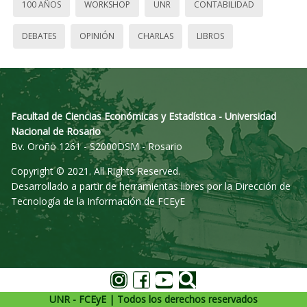
100 AÑOS
WORKSHOP
UNR
CONTABILIDAD
DEBATES
OPINIÓN
CHARLAS
LIBROS
Facultad de Ciencias Económicas y Estadística - Universidad
Nacional de Rosario
Bv. Oroño 1261 - S2000DSM - Rosario
Copyright © 2021. All Rights Reserved.
Desarrollado a partir de herramientas libres por la Dirección de
Tecnología de la Información de FCEyE
UNR - FCEyE | Todos los derechos reservados