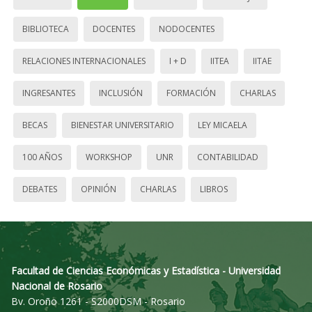
BIBLIOTECA
DOCENTES
NODOCENTES
RELACIONES INTERNACIONALES
I + D
IITEA
IITAE
INGRESANTES
INCLUSIÓN
FORMACIÓN
CHARLAS
BECAS
BIENESTAR UNIVERSITARIO
LEY MICAELA
100 AÑOS
WORKSHOP
UNR
CONTABILIDAD
DEBATES
OPINIÓN
CHARLAS
LIBROS
Facultad de Ciencias Económicas y Estadística - Universidad
Nacional de Rosario
Bv. Oroño 1261 - S2000DSM - Rosario