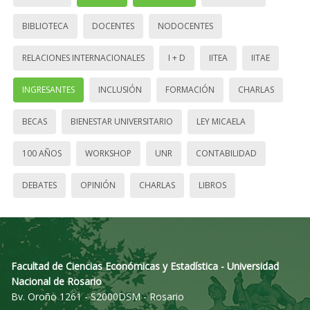
BIBLIOTECA
DOCENTES
NODOCENTES
RELACIONES INTERNACIONALES
I + D
IITEA
IITAE
INGRESANTES
INCLUSIÓN
FORMACIÓN
CHARLAS
BECAS
BIENESTAR UNIVERSITARIO
LEY MICAELA
100 AÑOS
WORKSHOP
UNR
CONTABILIDAD
DEBATES
OPINIÓN
CHARLAS
LIBROS
Facultad de Ciencias Económicas y Estadística - Universidad
Nacional de Rosario
Bv. Oroño 1261 - S2000DSM - Rosario