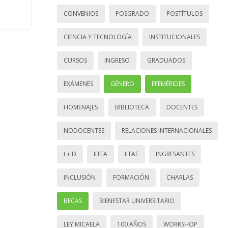
CONVENIOS
POSGRADO
POSTÍTULOS
CIENCIA Y TECNOLOGÍA
INSTITUCIONALES
CURSOS
INGRESO
GRADUADOS
EXÁMENES
GÉNERO
EFEMÉRIDES
HOMENAJES
BIBLIOTECA
DOCENTES
NODOCENTES
RELACIONES INTERNACIONALES
I + D
IITEA
IITAE
INGRESANTES
INCLUSIÓN
FORMACIÓN
CHARLAS
BECAS
BIENESTAR UNIVERSITARIO
LEY MICAELA
100 AÑOS
WORKSHOP