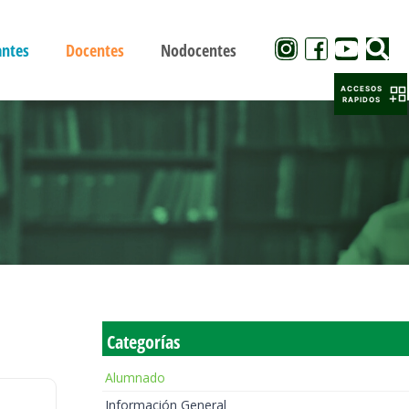
antes
Docentes
Nodocentes
ACCESOS
RAPIDOS
Categorías
Alumnado
Información General