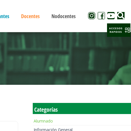
antes
Docentes
Nodocentes
ACCESOS
RAPIDOS
Categorías
Alumnado
Información General