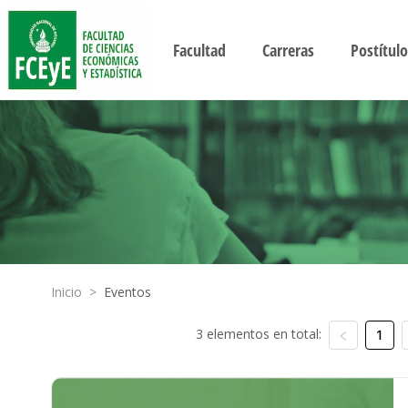
Facultad
Carreras
Postítulo
Inicio
>
Eventos
3 elementos en total:
1