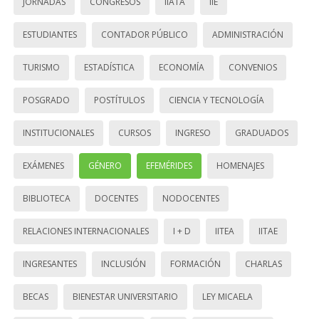
JORNADAS
CONGRESOS
IIATA
IIE
ESTUDIANTES
CONTADOR PÚBLICO
ADMINISTRACIÓN
TURISMO
ESTADÍSTICA
ECONOMÍA
CONVENIOS
POSGRADO
POSTÍTULOS
CIENCIA Y TECNOLOGÍA
INSTITUCIONALES
CURSOS
INGRESO
GRADUADOS
EXÁMENES
GÉNERO
EFEMÉRIDES
HOMENAJES
BIBLIOTECA
DOCENTES
NODOCENTES
RELACIONES INTERNACIONALES
I + D
IITEA
IITAE
INGRESANTES
INCLUSIÓN
FORMACIÓN
CHARLAS
BECAS
BIENESTAR UNIVERSITARIO
LEY MICAELA