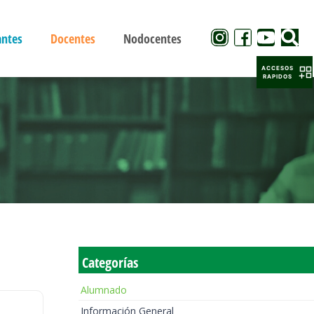
antes
Docentes
Nodocentes
ACCESOS
RAPIDOS
Categorías
Alumnado
Información General