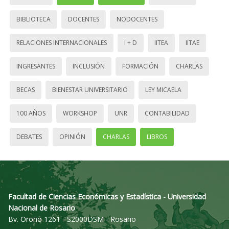
BIBLIOTECA
DOCENTES
NODOCENTES
RELACIONES INTERNACIONALES
I + D
IITEA
IITAE
INGRESANTES
INCLUSIÓN
FORMACIÓN
CHARLAS
BECAS
BIENESTAR UNIVERSITARIO
LEY MICAELA
100 AÑOS
WORKSHOP
UNR
CONTABILIDAD
DEBATES
OPINIÓN
CHARLAS
LIBROS
Facultad de Ciencias Económicas y Estadística - Universidad
Nacional de Rosario
Bv. Oroño 1261 - S2000DSM - Rosario