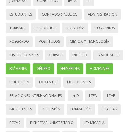
JORNADAS
CONGRESOS
IIATA
IIE
ESTUDIANTES
CONTADOR PÚBLICO
ADMINISTRACIÓN
TURISMO
ESTADÍSTICA
ECONOMÍA
CONVENIOS
POSGRADO
POSTÍTULOS
CIENCIA Y TECNOLOGÍA
INSTITUCIONALES
CURSOS
INGRESO
GRADUADOS
EXÁMENES
GÉNERO
EFEMÉRIDES
HOMENAJES
BIBLIOTECA
DOCENTES
NODOCENTES
RELACIONES INTERNACIONALES
I + D
IITEA
IITAE
INGRESANTES
INCLUSIÓN
FORMACIÓN
CHARLAS
BECAS
BIENESTAR UNIVERSITARIO
LEY MICAELA