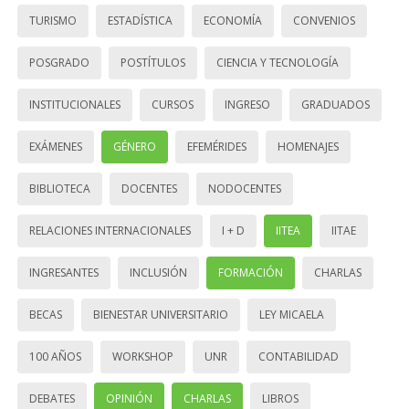
TURISMO
ESTADÍSTICA
ECONOMÍA
CONVENIOS
POSGRADO
POSTÍTULOS
CIENCIA Y TECNOLOGÍA
INSTITUCIONALES
CURSOS
INGRESO
GRADUADOS
EXÁMENES
GÉNERO
EFEMÉRIDES
HOMENAJES
BIBLIOTECA
DOCENTES
NODOCENTES
RELACIONES INTERNACIONALES
I + D
IITEA
IITAE
INGRESANTES
INCLUSIÓN
FORMACIÓN
CHARLAS
BECAS
BIENESTAR UNIVERSITARIO
LEY MICAELA
100 AÑOS
WORKSHOP
UNR
CONTABILIDAD
DEBATES
OPINIÓN
CHARLAS
LIBROS