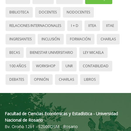
BIBLIOTECA
DOCENTES
NODOCENTES
RELACIONES INTERNACIONALES
I + D
IITEA
IITAE
INGRESANTES
INCLUSIÓN
FORMACIÓN
CHARLAS
BECAS
BIENESTAR UNIVERSITARIO
LEY MICAELA
100 AÑOS
WORKSHOP
UNR
CONTABILIDAD
DEBATES
OPINIÓN
CHARLAS
LIBROS
Facultad de Ciencias Económicas y Estadística - Universidad
Nacional de Rosario
Bv. Oroño 1261 - S2000DSM - Rosario