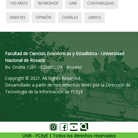
100 AÑOS
WORKSHOP
UNR
CONTABILIDAD
DEBATES
OPINIÓN
CHARLAS
LIBROS
Facultad de Ciencias Económicas y Estadística - Universidad
Nacional de Rosario
Bv. Oroño 1261 - S2000DSM - Rosario
Copyright © 2021. All Rights Reserved.
Desarrollado a partir de herramientas libres por la Dirección de
Tecnología de la Información de FCEyE
UNR - FCEyE | Todos los derechos reservados