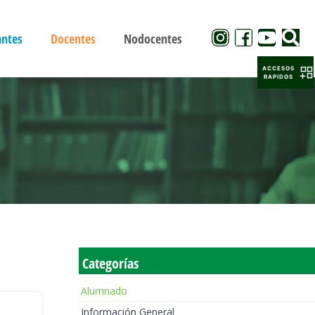
antes
Docentes
Nodocentes
ACCESOS
RAPIDOS
Categorías
Alumnado
Información General