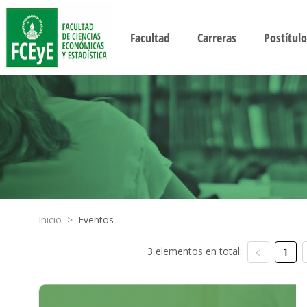
Facultad
Carreras
Postítulo
Inicio
>
Eventos
3 elementos en total:
1