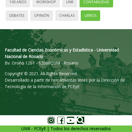
100 AÑOS
WORKSHOP
UNR
CONTABILIDAD
DEBATES
OPINIÓN
CHARLAS
LIBROS
Facultad de Ciencias Económicas y Estadística - Universidad
Nacional de Rosario
Bv. Oroño 1261 - S2000DSM - Rosario
Copyright © 2021. All Rights Reserved.
Desarrollado a partir de herramientas libres por la Dirección de
Tecnología de la Información de FCEyE
UNR - FCEyE | Todos los derechos reservados