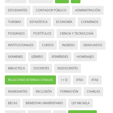
ESTUDIANTES
CONTADOR PÚBLICO
ADMINISTRACIÓN
TURISMO
ESTADÍSTICA
ECONOMÍA
CONVENIOS
POSGRADO
POSTÍTULOS
CIENCIA Y TECNOLOGÍA
INSTITUCIONALES
CURSOS
INGRESO
GRADUADOS
EXÁMENES
GÉNERO
EFEMÉRIDES
HOMENAJES
BIBLIOTECA
DOCENTES
NODOCENTES
RELACIONES INTERNACIONALES
I + D
IITEA
IITAE
INGRESANTES
INCLUSIÓN
FORMACIÓN
CHARLAS
BECAS
BIENESTAR UNIVERSITARIO
LEY MICAELA