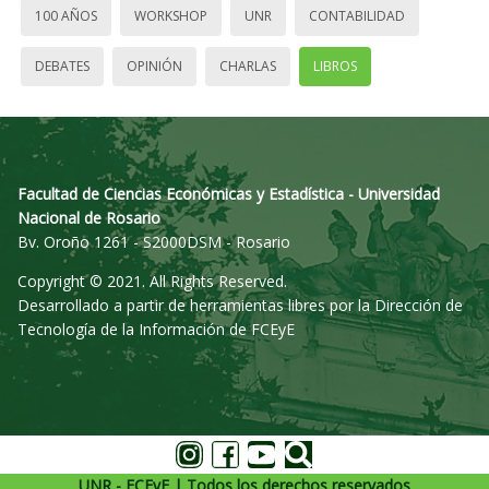
100 AÑOS
WORKSHOP
UNR
CONTABILIDAD
DEBATES
OPINIÓN
CHARLAS
LIBROS
Facultad de Ciencias Económicas y Estadística - Universidad
Nacional de Rosario
Bv. Oroño 1261 - S2000DSM - Rosario
Copyright © 2021. All Rights Reserved.
Desarrollado a partir de herramientas libres por la Dirección de
Tecnología de la Información de FCEyE
UNR - FCEyE | Todos los derechos reservados