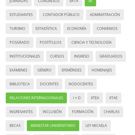
JORNADAS
CONGRESOS
IIATA
IIE
ESTUDIANTES
CONTADOR PÚBLICO
ADMINISTRACIÓN
TURISMO
ESTADÍSTICA
ECONOMÍA
CONVENIOS
POSGRADO
POSTÍTULOS
CIENCIA Y TECNOLOGÍA
INSTITUCIONALES
CURSOS
INGRESO
GRADUADOS
EXÁMENES
GÉNERO
EFEMÉRIDES
HOMENAJES
BIBLIOTECA
DOCENTES
NODOCENTES
RELACIONES INTERNACIONALES
I + D
IITEA
IITAE
INGRESANTES
INCLUSIÓN
FORMACIÓN
CHARLAS
BECAS
BIENESTAR UNIVERSITARIO
LEY MICAELA