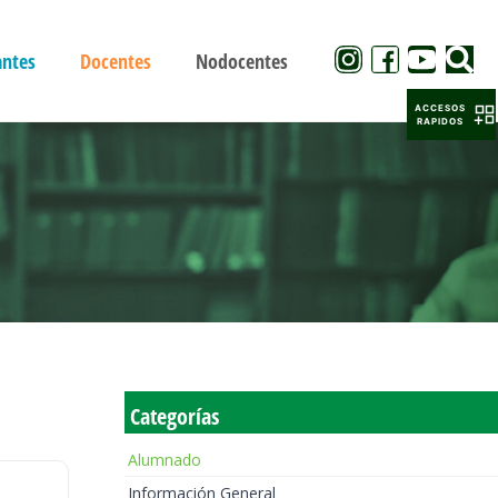
antes
Docentes
Nodocentes
ACCESOS
RAPIDOS
Categorías
Alumnado
Información General