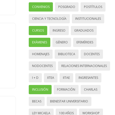
CONVENIOS
POSGRADO
POSTÍTULOS
CIENCIA Y TECNOLOGÍA
INSTITUCIONALES
CURSOS
INGRESO
GRADUADOS
EXÁMENES
GÉNERO
EFEMÉRIDES
HOMENAJES
BIBLIOTECA
DOCENTES
NODOCENTES
RELACIONES INTERNACIONALES
I + D
IITEA
IITAE
INGRESANTES
INCLUSIÓN
FORMACIÓN
CHARLAS
BECAS
BIENESTAR UNIVERSITARIO
LEY MICAELA
100 AÑOS
WORKSHOP