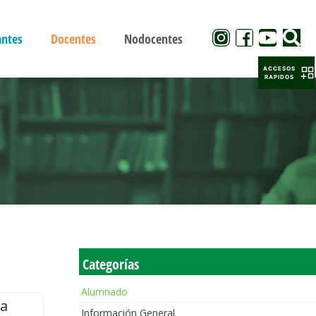
antes
Docentes
Nodocentes
ACCESOS
RAPIDOS
Categorías
Alumnado
la
Información General