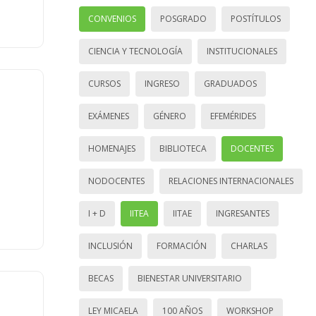
CONVENIOS
POSGRADO
POSTÍTULOS
CIENCIA Y TECNOLOGÍA
INSTITUCIONALES
CURSOS
INGRESO
GRADUADOS
EXÁMENES
GÉNERO
EFEMÉRIDES
HOMENAJES
BIBLIOTECA
DOCENTES
NODOCENTES
RELACIONES INTERNACIONALES
I + D
IITEA
IITAE
INGRESANTES
INCLUSIÓN
FORMACIÓN
CHARLAS
BECAS
BIENESTAR UNIVERSITARIO
LEY MICAELA
100 AÑOS
WORKSHOP