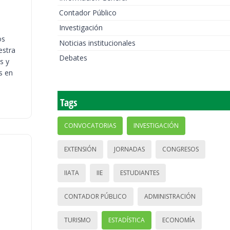
Contador Público
Investigación
os
Noticias institucionales
estra
Debates
s y
s en
Tags
CONVOCATORIAS
INVESTIGACIÓN
EXTENSIÓN
JORNADAS
CONGRESOS
IIATA
IIE
ESTUDIANTES
CONTADOR PÚBLICO
ADMINISTRACIÓN
TURISMO
ESTADÍSTICA
ECONOMÍA