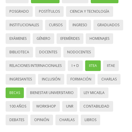
POSGRADO
POSTÍTULOS
CIENCIA Y TECNOLOGÍA
INSTITUCIONALES
CURSOS
INGRESO
GRADUADOS
EXÁMENES
GÉNERO
EFEMÉRIDES
HOMENAJES
BIBLIOTECA
DOCENTES
NODOCENTES
RELACIONES INTERNACIONALES
I + D
IITEA
IITAE
INGRESANTES
INCLUSIÓN
FORMACIÓN
CHARLAS
BECAS
BIENESTAR UNIVERSITARIO
LEY MICAELA
100 AÑOS
WORKSHOP
UNR
CONTABILIDAD
DEBATES
OPINIÓN
CHARLAS
LIBROS