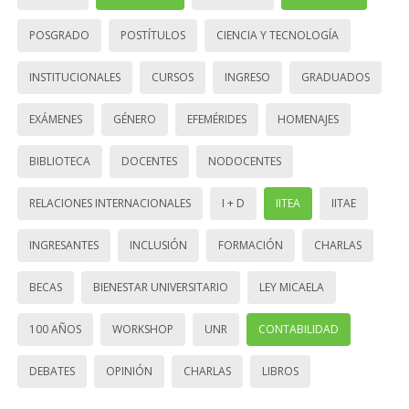
POSGRADO
POSTÍTULOS
CIENCIA Y TECNOLOGÍA
INSTITUCIONALES
CURSOS
INGRESO
GRADUADOS
EXÁMENES
GÉNERO
EFEMÉRIDES
HOMENAJES
BIBLIOTECA
DOCENTES
NODOCENTES
RELACIONES INTERNACIONALES
I + D
IITEA
IITAE
INGRESANTES
INCLUSIÓN
FORMACIÓN
CHARLAS
BECAS
BIENESTAR UNIVERSITARIO
LEY MICAELA
100 AÑOS
WORKSHOP
UNR
CONTABILIDAD
DEBATES
OPINIÓN
CHARLAS
LIBROS