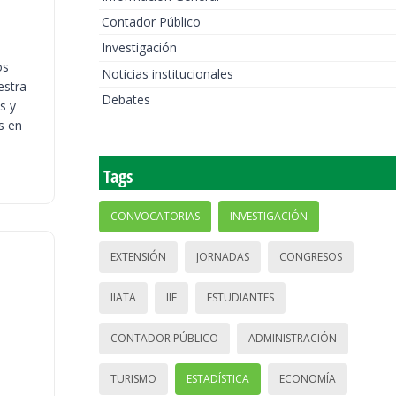
Contador Público
Investigación
os
Noticias institucionales
estra
Debates
s y
s en
Tags
CONVOCATORIAS
INVESTIGACIÓN
EXTENSIÓN
JORNADAS
CONGRESOS
IIATA
IIE
ESTUDIANTES
CONTADOR PÚBLICO
ADMINISTRACIÓN
TURISMO
ESTADÍSTICA
ECONOMÍA