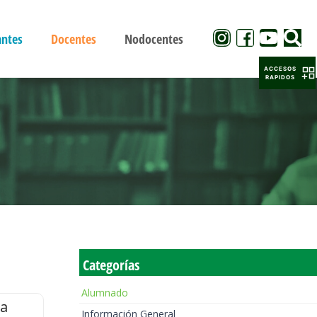
antes
Docentes
Nodocentes
ACCESOS
RAPIDOS
Categorías
Alumnado
la
Información General