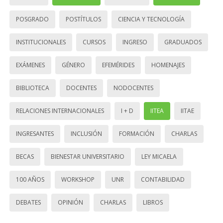
POSGRADO
POSTÍTULOS
CIENCIA Y TECNOLOGÍA
INSTITUCIONALES
CURSOS
INGRESO
GRADUADOS
EXÁMENES
GÉNERO
EFEMÉRIDES
HOMENAJES
BIBLIOTECA
DOCENTES
NODOCENTES
RELACIONES INTERNACIONALES
I + D
IITEA
IITAE
INGRESANTES
INCLUSIÓN
FORMACIÓN
CHARLAS
BECAS
BIENESTAR UNIVERSITARIO
LEY MICAELA
100 AÑOS
WORKSHOP
UNR
CONTABILIDAD
DEBATES
OPINIÓN
CHARLAS
LIBROS