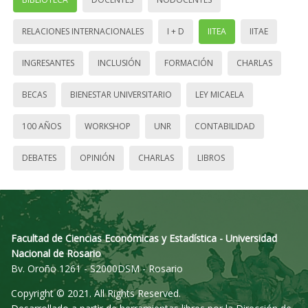
RELACIONES INTERNACIONALES
I + D
IITEA
IITAE
INGRESANTES
INCLUSIÓN
FORMACIÓN
CHARLAS
BECAS
BIENESTAR UNIVERSITARIO
LEY MICAELA
100 AÑOS
WORKSHOP
UNR
CONTABILIDAD
DEBATES
OPINIÓN
CHARLAS
LIBROS
Facultad de Ciencias Económicas y Estadística - Universidad
Nacional de Rosario
Bv. Oroño 1261 - S2000DSM - Rosario
Copyright © 2021. All Rights Reserved.