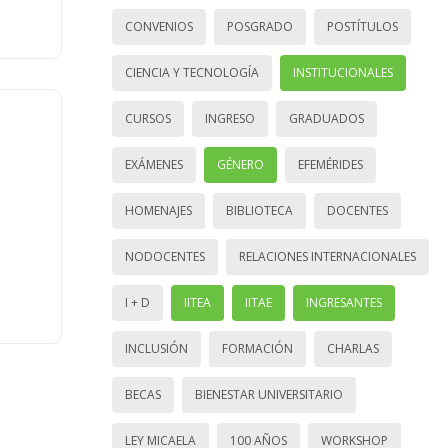
CONVENIOS
POSGRADO
POSTÍTULOS
CIENCIA Y TECNOLOGÍA
INSTITUCIONALES
CURSOS
INGRESO
GRADUADOS
EXÁMENES
GÉNERO
EFEMÉRIDES
HOMENAJES
BIBLIOTECA
DOCENTES
NODOCENTES
RELACIONES INTERNACIONALES
I + D
IITEA
IITAE
INGRESANTES
INCLUSIÓN
FORMACIÓN
CHARLAS
BECAS
BIENESTAR UNIVERSITARIO
LEY MICAELA
100 AÑOS
WORKSHOP