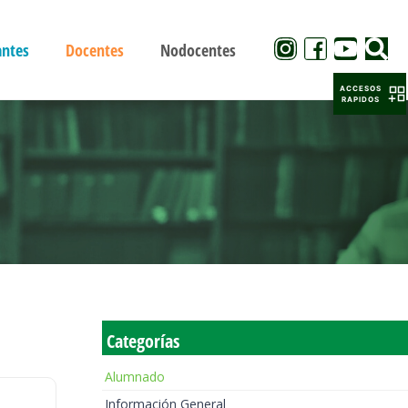
antes
Docentes
Nodocentes
ACCESOS
RAPIDOS
Categorías
Alumnado
Información General