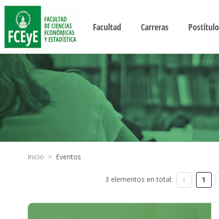
Facultad
Carreras
Postítulo
Inicio
>
Eventos
3 elementos en total:
1