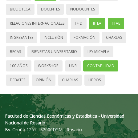
BIBLIOTECA
DOCENTES
NODOCENTES
RELACIONES INTERNACIONALES
I + D
IITEA
IITAE
INGRESANTES
INCLUSIÓN
FORMACIÓN
CHARLAS
BECAS
BIENESTAR UNIVERSITARIO
LEY MICAELA
100 AÑOS
WORKSHOP
UNR
CONTABILIDAD
DEBATES
OPINIÓN
CHARLAS
LIBROS
Facultad de Ciencias Económicas y Estadística - Universidad
Nacional de Rosario
Bv. Oroño 1261 - S2000DSM - Rosario