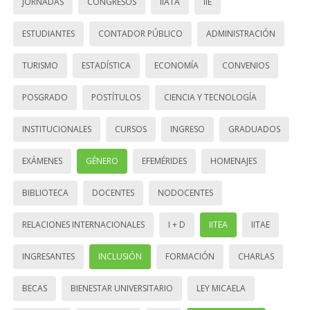
JORNADAS
CONGRESOS
IIATA
IIE
ESTUDIANTES
CONTADOR PÚBLICO
ADMINISTRACIÓN
TURISMO
ESTADÍSTICA
ECONOMÍA
CONVENIOS
POSGRADO
POSTÍTULOS
CIENCIA Y TECNOLOGÍA
INSTITUCIONALES
CURSOS
INGRESO
GRADUADOS
EXÁMENES
GÉNERO
EFEMÉRIDES
HOMENAJES
BIBLIOTECA
DOCENTES
NODOCENTES
RELACIONES INTERNACIONALES
I + D
IITEA
IITAE
INGRESANTES
INCLUSIÓN
FORMACIÓN
CHARLAS
BECAS
BIENESTAR UNIVERSITARIO
LEY MICAELA