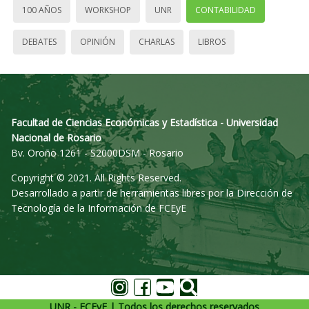
100 AÑOS
WORKSHOP
UNR
CONTABILIDAD
DEBATES
OPINIÓN
CHARLAS
LIBROS
Facultad de Ciencias Económicas y Estadística - Universidad
Nacional de Rosario
Bv. Oroño 1261 - S2000DSM - Rosario
Copyright © 2021. All Rights Reserved.
Desarrollado a partir de herramientas libres por la Dirección de
Tecnología de la Información de FCEyE
UNR - FCEyE | Todos los derechos reservados