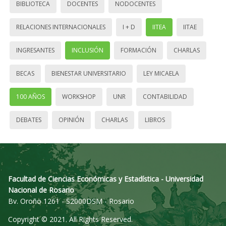
BIBLIOTECA
DOCENTES
NODOCENTES
RELACIONES INTERNACIONALES
I + D
IITEA
IITAE
INGRESANTES
INCLUSIÓN
FORMACIÓN
CHARLAS
BECAS
BIENESTAR UNIVERSITARIO
LEY MICAELA
100 AÑOS
WORKSHOP
UNR
CONTABILIDAD
DEBATES
OPINIÓN
CHARLAS
LIBROS
Facultad de Ciencias Económicas y Estadística - Universidad
Nacional de Rosario
Bv. Oroño 1261 - S2000DSM - Rosario
Copyright © 2021. All Rights Reserved.