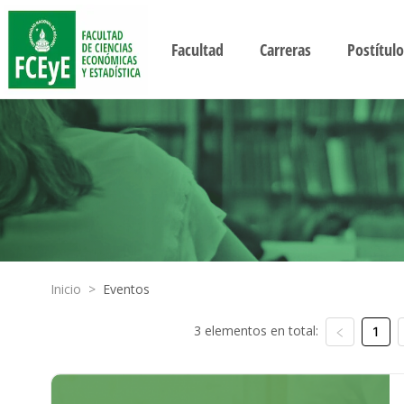
Facultad
Carreras
Postítulo
Inicio
>
Eventos
3 elementos en total:
1