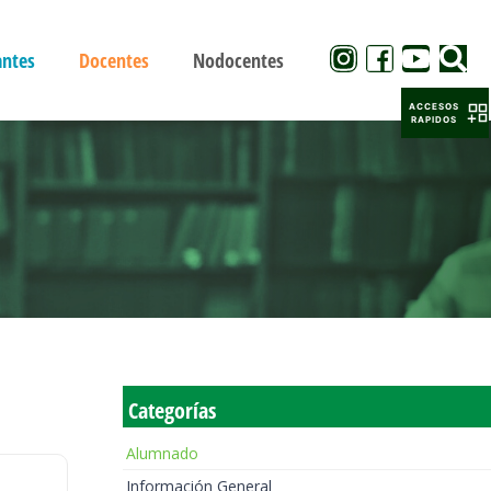
antes
Docentes
Nodocentes
ACCESOS
RAPIDOS
Categorías
Alumnado
Información General