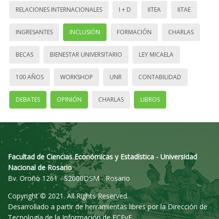
RELACIONES INTERNACIONALES
I + D
IITEA
IITAE
INGRESANTES
INCLUSIÓN
FORMACIÓN
CHARLAS
BECAS
BIENESTAR UNIVERSITARIO
LEY MICAELA
100 AÑOS
WORKSHOP
UNR
CONTABILIDAD
DEBATES
OPINIÓN
CHARLAS
LIBROS
Facultad de Ciencias Económicas y Estadística - Universidad
Nacional de Rosario
Bv. Oroño 1261 - S2000DSM - Rosario
Copyright © 2021. All Rights Reserved.
Desarrollado a partir de herramientas libres por la Dirección de
Tecnología de la Información de FCEyE