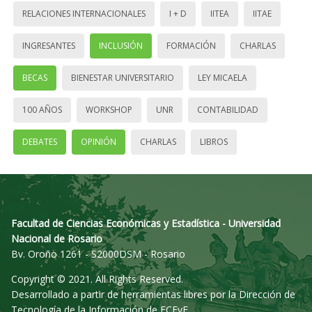
RELACIONES INTERNACIONALES
I + D
IITEA
IITAE
INGRESANTES
INCLUSIÓN
FORMACIÓN
CHARLAS
BECAS
BIENESTAR UNIVERSITARIO
LEY MICAELA
100 AÑOS
WORKSHOP
UNR
CONTABILIDAD
DEBATES
OPINIÓN
CHARLAS
LIBROS
Facultad de Ciencias Económicas y Estadística - Universidad
Nacional de Rosario
Bv. Oroño 1261 - S2000DSM - Rosario
Copyright © 2021. All Rights Reserved.
Desarrollado a partir de herramientas libres por la Dirección de
Tecnología de la Información de FCEyE