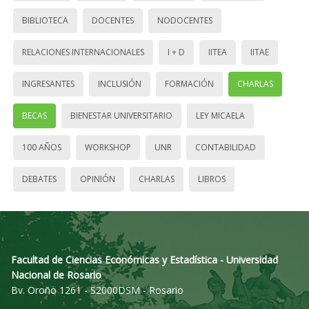
BIBLIOTECA
DOCENTES
NODOCENTES
RELACIONES INTERNACIONALES
I + D
IITEA
IITAE
INGRESANTES
INCLUSIÓN
FORMACIÓN
CHARLAS
BECAS
BIENESTAR UNIVERSITARIO
LEY MICAELA
100 AÑOS
WORKSHOP
UNR
CONTABILIDAD
DEBATES
OPINIÓN
CHARLAS
LIBROS
Facultad de Ciencias Económicas y Estadística - Universidad
Nacional de Rosario
Bv. Oroño 1261 - S2000DSM - Rosario