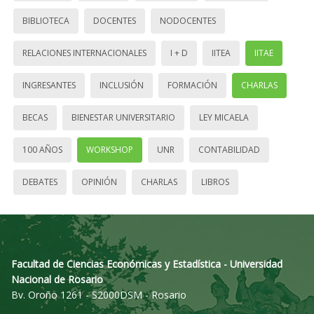
BIBLIOTECA
DOCENTES
NODOCENTES
RELACIONES INTERNACIONALES
I + D
IITEA
IITAE
INGRESANTES
INCLUSIÓN
FORMACIÓN
CHARLAS
BECAS
BIENESTAR UNIVERSITARIO
LEY MICAELA
100 AÑOS
WORKSHOP
UNR
CONTABILIDAD
DEBATES
OPINIÓN
CHARLAS
LIBROS
Facultad de Ciencias Económicas y Estadística - Universidad
Nacional de Rosario
Bv. Oroño 1261 - S2000DSM - Rosario