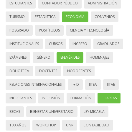
ESTUDIANTES
CONTADOR PÚBLICO
ADMINISTRACIÓN
TURISMO
ESTADÍSTICA
ECONOMÍA
CONVENIOS
POSGRADO
POSTÍTULOS
CIENCIA Y TECNOLOGÍA
INSTITUCIONALES
CURSOS
INGRESO
GRADUADOS
EXÁMENES
GÉNERO
EFEMÉRIDES
HOMENAJES
BIBLIOTECA
DOCENTES
NODOCENTES
RELACIONES INTERNACIONALES
I + D
IITEA
IITAE
INGRESANTES
INCLUSIÓN
FORMACIÓN
CHARLAS
BECAS
BIENESTAR UNIVERSITARIO
LEY MICAELA
100 AÑOS
WORKSHOP
UNR
CONTABILIDAD