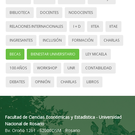
BIBLIOTECA
DOCENTES
NODOCENTES
RELACIONES INTERNACIONALES
I + D
IITEA
IITAE
INGRESANTES
INCLUSIÓN
FORMACIÓN
CHARLAS
BECAS
BIENESTAR UNIVERSITARIO
LEY MICAELA
100 AÑOS
WORKSHOP
UNR
CONTABILIDAD
DEBATES
OPINIÓN
CHARLAS
LIBROS
Facultad de Ciencias Económicas y Estadística - Universidad
Nacional de Rosario
Bv. Oroño 1261 - S2000DSM - Rosario